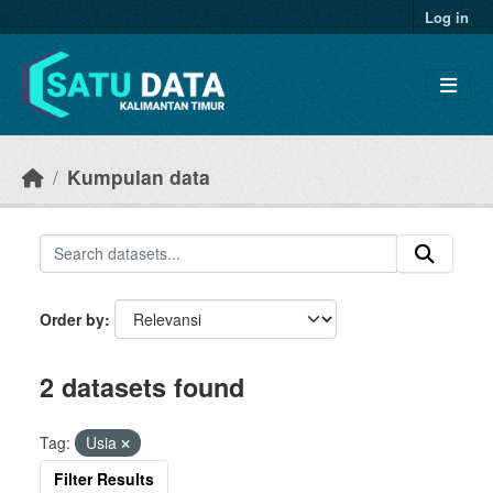
Skip to main content
Log in
Kumpulan data
Order by
2 datasets found
Tag:
Usia
Filter Results