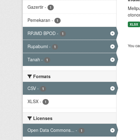
Gazertir
-
1
Melip
otono
Pemekaran
-
1
XLSX
RPJMD BPOD
-
1
You can
Rupabumi
-
1
Tanah
-
1
Formats
CSV
-
1
XLSX
-
1
Licenses
Open Data Commons...
-
1