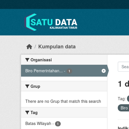
Skip to main content
Kumpulan data
Organisasi
Biro Pemerintahan...
-
1
1 
Grup
Tag:
There are no Grup that match this search
Biro
Tag
Batas Wilayah
-
1
Indi