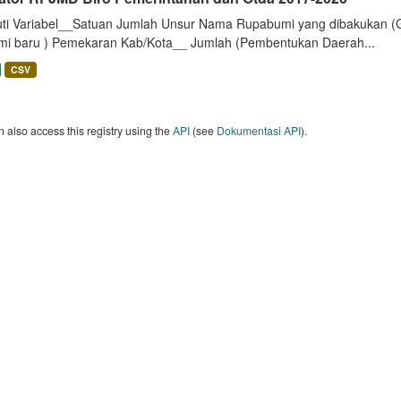
uti Variabel__Satuan Jumlah Unsur Nama Rupabumi yang dibakukan (
mi baru ) Pemekaran Kab/Kota__ Jumlah (Pembentukan Daerah...
CSV
 also access this registry using the
API
(see
Dokumentasi API
).