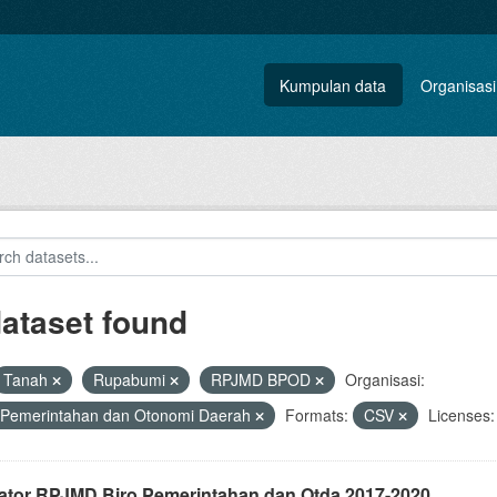
Kumpulan data
Organisasi
dataset found
Tanah
Rupabumi
RPJMD BPOD
Organisasi:
 Pemerintahan dan Otonomi Daerah
Formats:
CSV
Licenses:
kator RPJMD Biro Pemerintahan dan Otda 2017-2020