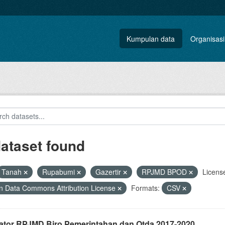
Kumpulan data
Organisasi
dataset found
Tanah
Rupabumi
Gazertir
RPJMD BPOD
Licens
 Data Commons Attribution License
Formats:
CSV
kator RPJMD Biro Pemerintahan dan Otda 2017-2020