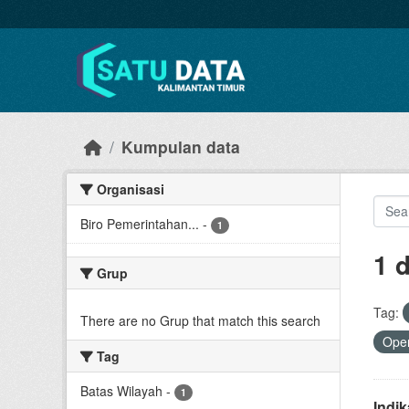
Skip to main content
Kumpulan data
Organisasi
Biro Pemerintahan...
-
1
1 
Grup
Tag:
There are no Grup that match this search
Open
Tag
Batas Wilayah
-
1
Indi