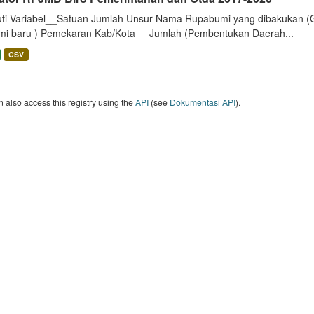
uti Variabel__Satuan Jumlah Unsur Nama Rupabumi yang dibakukan (
mi baru ) Pemekaran Kab/Kota__ Jumlah (Pembentukan Daerah...
CSV
 also access this registry using the
API
(see
Dokumentasi API
).