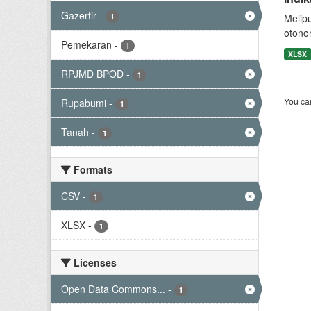
Gazertir
-
1
Melip
otono
Pemekaran
-
1
XLSX
RPJMD BPOD
-
1
You can
Rupabumi
-
1
Tanah
-
1
Formats
CSV
-
1
XLSX
-
1
Licenses
Open Data Commons...
-
1