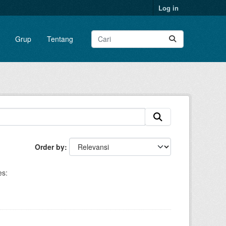
Log in
Grup
Tentang
Order by
es: