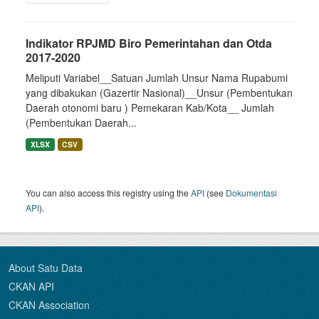
Indikator RPJMD Biro Pemerintahan dan Otda
2017-2020
Meliputi Variabel__Satuan Jumlah Unsur Nama Rupabumi
yang dibakukan (Gazertir Nasional)__Unsur (Pembentukan
Daerah otonomi baru ) Pemekaran Kab/Kota__ Jumlah
(Pembentukan Daerah...
XLSX
CSV
You can also access this registry using the
API
(see
Dokumentasi
API
).
About Satu Data
CKAN API
CKAN Association