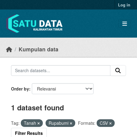
Skip to main content
Log in
Kumpulan data
Order by
1 dataset found
Tag:
Tanah
Rupabumi
Formats:
CSV
Filter Results