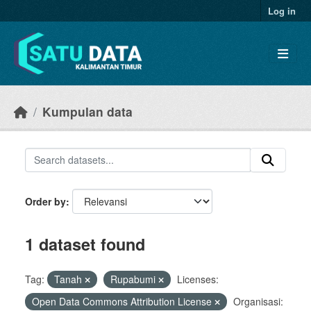
Skip to main content
Log in
Kumpulan data
Order by
1 dataset found
Tag:
Tanah
Rupabumi
Licenses:
Open Data Commons Attribution License
Organisasi: