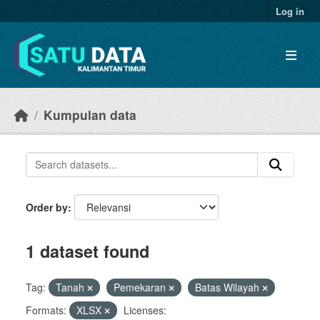
Skip to main content
Log in
Kumpulan data
Order by
1 dataset found
Tag:
Tanah
Pemekaran
Batas Wilayah
Formats:
XLSX
Licenses: