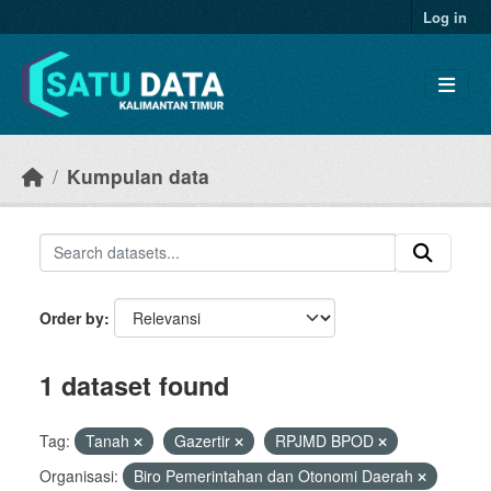
Skip to main content
Log in
Kumpulan data
Order by
1 dataset found
Tag:
Tanah
Gazertir
RPJMD BPOD
Organisasi:
Biro Pemerintahan dan Otonomi Daerah