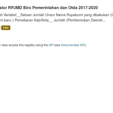
kator RPJMD Biro Pemerintahan dan Otda 2017-2020
uti Variabel__Satuan Jumlah Unsur Nama Rupabumi yang dibakukan (
mi baru ) Pemekaran Kab/Kota__ Jumlah (Pembentukan Daerah...
CSV
 also access this registry using the
API
(see
Dokumentasi API
).