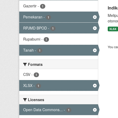
Gazertir
-
1
Indi
Melip
Pemekaran
-
1
otono
RPJMD BPOD
-
1
XLSX
Rupabumi
-
1
You can
Tanah
-
1
Formats
CSV
-
1
XLSX
-
1
Licenses
Open Data Commons...
-
1