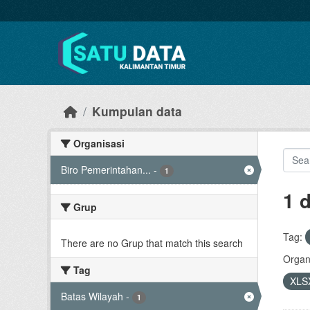
Skip to main content
Kumpulan data
Organisasi
Biro Pemerintahan...
-
1
1 
Grup
Tag:
There are no Grup that match this search
Organi
Tag
XLS
Batas Wilayah
-
1