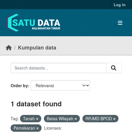
Skip to main content
Log in
Kumpulan data
Order by
1 dataset found
Tag:
Tanah
Batas Wilayah
RPJMD BPOD
Pemekaran
Licenses: