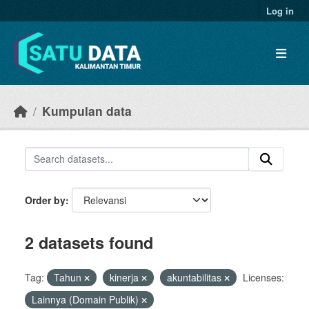
Skip to main content
Log in
Kumpulan data
Order by
2 datasets found
Tag:
Tahun
kinerja
akuntabilitas
Licenses:
Lainnya (Domain Publik)