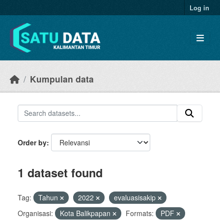
Skip to main content
Log in
Kumpulan data
Order by
1 dataset found
Tag:
Tahun
2022
evaluasisakip
Organisasi:
Kota Balikpapan
Formats:
PDF