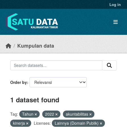
Skip to main content
Log in
Kumpulan data
Order by
1 dataset found
Tag:
Tahun
2022
akuntabilitas
kinerja
Licenses:
Lainnya (Domain Publik)