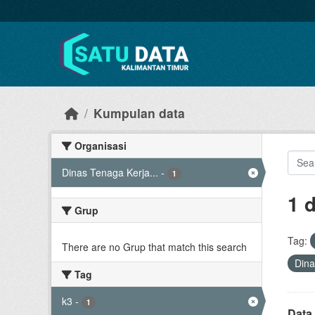
Skip to main content
Kumpulan data
Organisasi
Dinas Tenaga Kerja...
-
1
1 
Grup
Tag:
There are no Grup that match this search
Dina
Tag
k3
-
1
Data