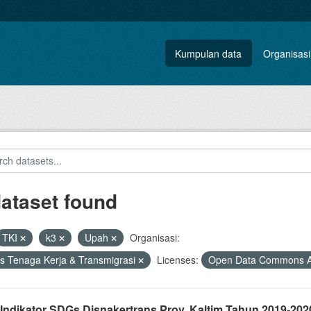
Kumpulan data
Organisasi
dataset found
TKI
k3
Upah
Organisasi:
s Tenaga Kerja & Transmigrasi
Licenses:
Open Data Commons At
 Indikator SDGs Disnakertrans Prov. Kaltim Tahun 2019-202