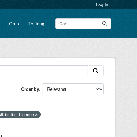
Log in
Grup
Tentang
Order by
tribution License
0