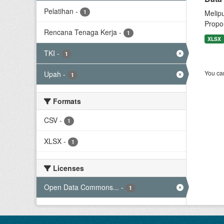
Pelatihan
-
1
Melip
Propor
Rencana Tenaga Kerja
-
1
XLSX
TKI
-
1
You can
Upah
-
1
Formats
CSV
-
1
XLSX
-
1
Licenses
Open Data Commons...
-
1