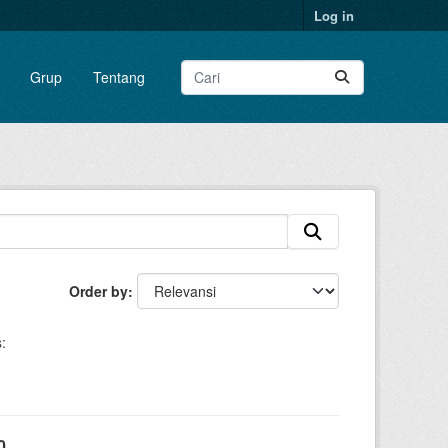
Log in
Grup
Tentang
Order by
:
0