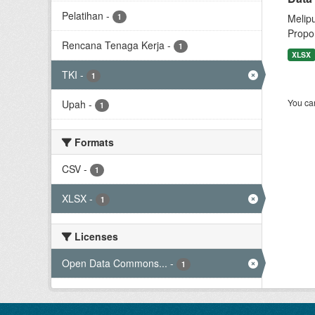
Pelatihan
-
1
Melip
Propor
Rencana Tenaga Kerja
-
1
XLSX
TKI
-
1
You can
Upah
-
1
Formats
CSV
-
1
XLSX
-
1
Licenses
Open Data Commons...
-
1