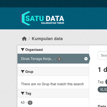
Skip to main content
Kumpulan data
Organisasi
Dinas Tenaga Kerja...
-
1
1 
Grup
Tag:
There are no Grup that match this search
XLS
Tag
k3
-
1
Data