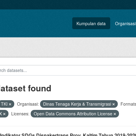
Kumpulan data
Organisasi
dataset found
TKI
Organisasi:
Dinas Tenaga Kerja & Transmigrasi
Formats
X
Licenses:
Open Data Commons Attribution License
 Indikator SDGs Disnakertrans Prov. Kaltim Tahun 2019-202