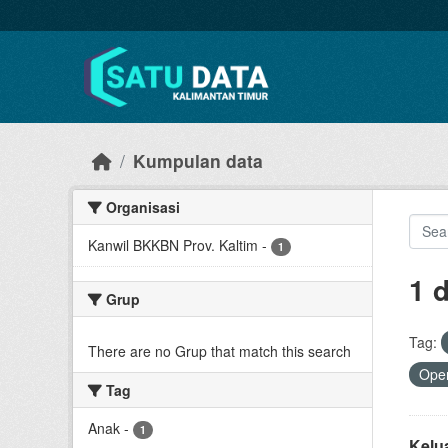
Skip to main content
Kumpulan data
Organisasi
Kanwil BKKBN Prov. Kaltim
-
1
1 
Grup
Tag:
There are no Grup that match this search
Open
Tag
Anak
-
1
Kelu