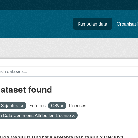
Kumpulan data
Organisasi
dataset found
Sejahtera
Formats:
CSV
Licenses:
 Data Commons Attribution License
arga Menurut Tingkat Kesejahteraan tahun 2019-2021