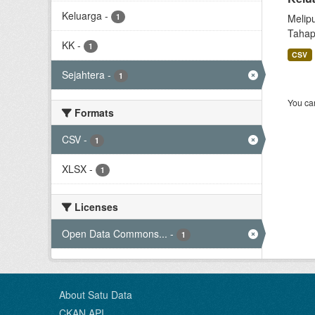
Keluarga
-
1
Melip
Tahap
KK
-
1
CSV
Sejahtera
-
1
You can
Formats
CSV
-
1
XLSX
-
1
Licenses
Open Data Commons...
-
1
About Satu Data
CKAN API