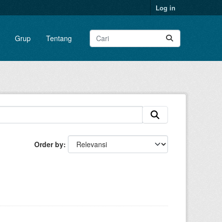
Log in
Grup
Tentang
Order by