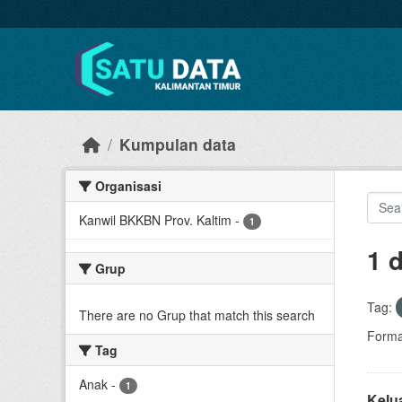
Skip to main content
Kumpulan data
Organisasi
Kanwil BKKBN Prov. Kaltim
-
1
1 
Grup
Tag:
There are no Grup that match this search
Forma
Tag
Anak
-
1
Kelu