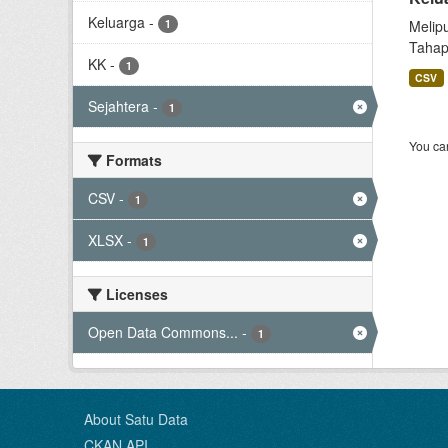
Keluarga
-
1
Melip
Tahap
KK
-
1
CSV
Sejahtera
-
1
You can
Formats
CSV
-
1
XLSX
-
1
Licenses
Open Data Commons...
-
1
About Satu Data
CKAN API