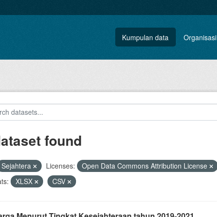
Kumpulan data
Organisasi
dataset found
Sejahtera
Licenses:
Open Data Commons Attribution License
ts:
XLSX
CSV
arga Menurut Tingkat Kesejahteraan tahun 2019-2021