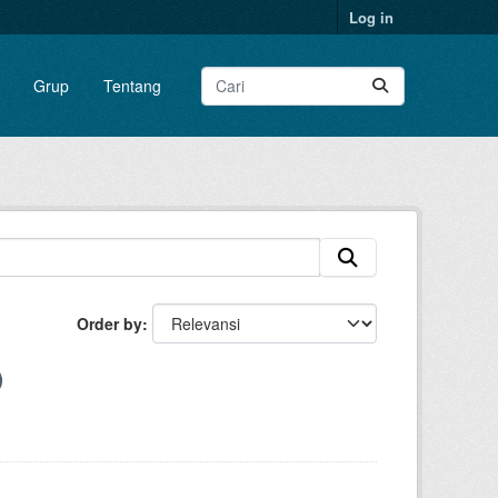
Log in
Grup
Tentang
Order by