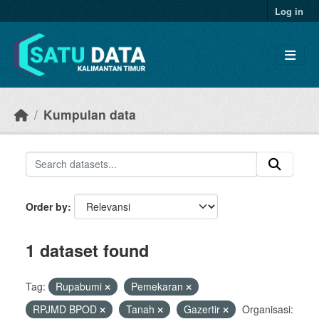
Skip to main content
Log in
Kumpulan data
Order by
1 dataset found
Tag:
Rupabumi
Pemekaran
RPJMD BPOD
Tanah
Gazertir
Organisasi: