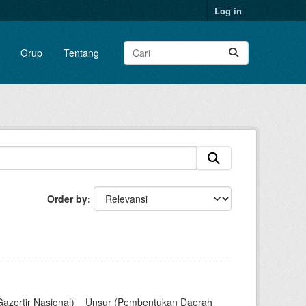
Log in
Grup
Tentang
Order by
Gazertir Nasional)__Unsur (Pembentukan Daerah