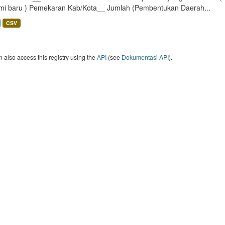
mi baru ) Pemekaran Kab/Kota__ Jumlah (Pembentukan Daerah...
CSV
 also access this registry using the
API
(see
Dokumentasi API
).