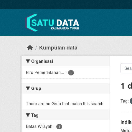
Skip to main content
Kumpulan data
Organisasi
Biro Pemerintahan...
-
1
1 
Grup
Tag:
There are no Grup that match this search
Tag
Indi
Batas Wilayah
-
1
Melip