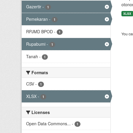
otono
Gazertir
-
1
XLSX
Pemekaran
-
1
RPJMD BPOD
-
1
You can
Rupabumi
-
1
Tanah
-
1
Formats
CSV
-
1
XLSX
-
1
Licenses
Open Data Commons...
-
1