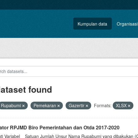
Kumpulan data
Organisasi
dataset found
Rupabumi
Pemekaran
Gazertir
Formats:
XLSX
kator RPJMD Biro Pemerintahan dan Otda 2017-2020
uti Variabel__Satuan Jumlah Unsur Nama Rupabumi yang dibakukan (