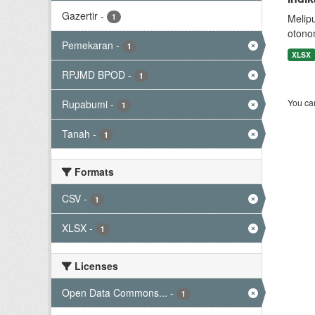
Gazertir
-
1
Melip
otono
Pemekaran
-
1
XLSX
RPJMD BPOD
-
1
You can
Rupabumi
-
1
Tanah
-
1
Formats
CSV
-
1
XLSX
-
1
Licenses
Open Data Commons...
-
1