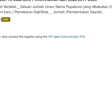
uti Variabel__Satuan Jumlah Unsur Nama Rupabumi yang dibakukan (
mi baru ) Pemekaran Kab/Kota__ Jumlah (Pembentukan Daerah...
CSV
 also access this registry using the
API
(see
Dokumentasi API
).