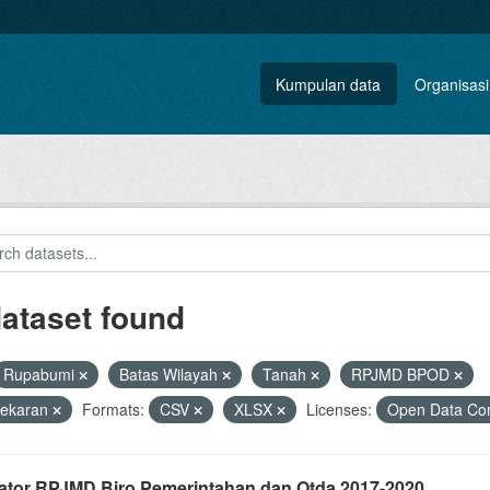
Kumpulan data
Organisasi
dataset found
Rupabumi
Batas Wilayah
Tanah
RPJMD BPOD
ekaran
Formats:
CSV
XLSX
Licenses:
Open Data Com
kator RPJMD Biro Pemerintahan dan Otda 2017-2020