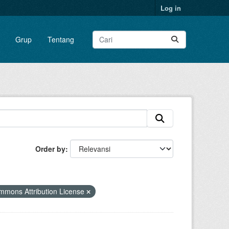
Log in
Grup
Tentang
Order by
mons Attribution License