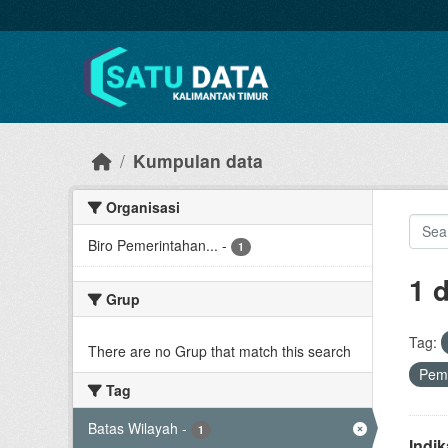
Skip to main content
Kumpulan data
Organisasi
Biro Pemerintahan...
-
1
1 
Grup
Tag:
There are no Grup that match this search
Pem
Tag
Batas Wilayah
-
1
Indi