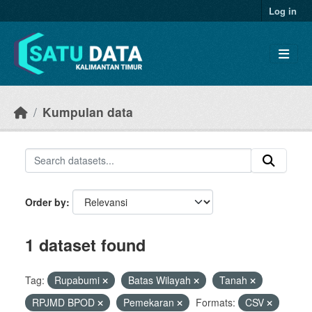
Skip to main content
Log in
Kumpulan data
Order by
1 dataset found
Tag:
Rupabumi
Batas Wilayah
Tanah
RPJMD BPOD
Pemekaran
Formats:
CSV