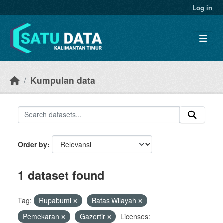
Skip to main content
Log in
Kumpulan data
Order by
1 dataset found
Tag:
Rupabumi
Batas Wilayah
Pemekaran
Gazertir
Licenses: