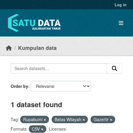
Skip to main content
Log in
Kumpulan data
Order by
1 dataset found
Tag:
Rupabumi
Batas Wilayah
Gazertir
Formats:
CSV
Licenses: