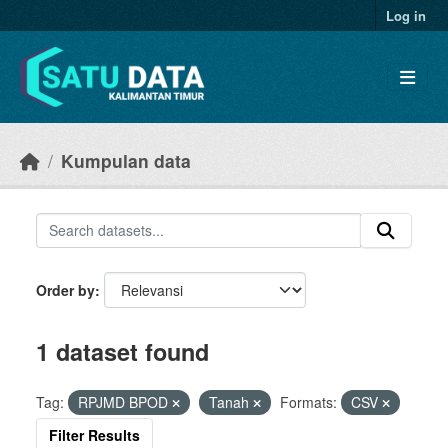
Skip to main content
Log in
Kumpulan data
Order by
1 dataset found
Tag:
RPJMD BPOD
Tanah
Formats:
CSV
Filter Results