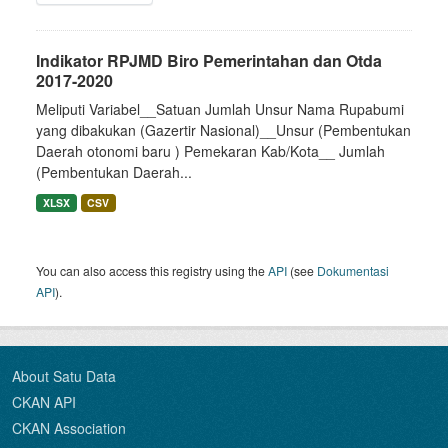
Indikator RPJMD Biro Pemerintahan dan Otda
2017-2020
Meliputi Variabel__Satuan Jumlah Unsur Nama Rupabumi
yang dibakukan (Gazertir Nasional)__Unsur (Pembentukan
Daerah otonomi baru ) Pemekaran Kab/Kota__ Jumlah
(Pembentukan Daerah...
XLSX
CSV
You can also access this registry using the
API
(see
Dokumentasi
API
).
About Satu Data
CKAN API
CKAN Association