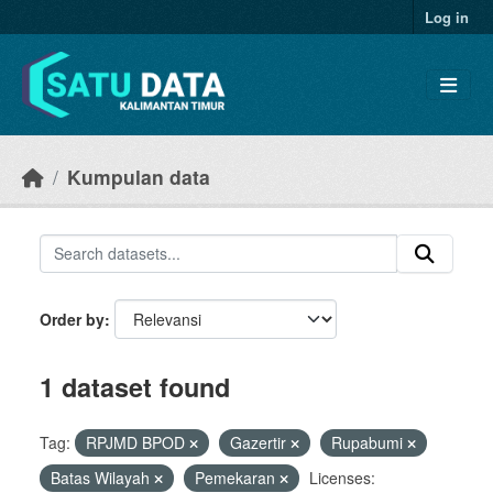
Skip to main content
Log in
Kumpulan data
Order by
1 dataset found
Tag:
RPJMD BPOD
Gazertir
Rupabumi
Batas Wilayah
Pemekaran
Licenses: