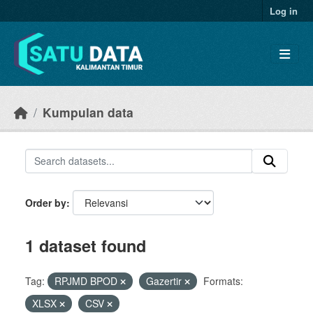
Skip to main content
Log in
Kumpulan data
Order by
1 dataset found
Tag:
RPJMD BPOD
Gazertir
Formats:
XLSX
CSV