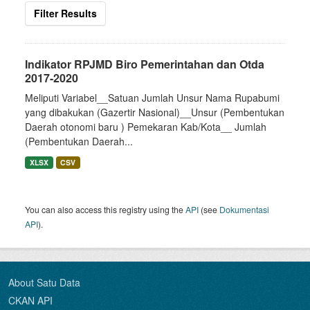
Filter Results
Indikator RPJMD Biro Pemerintahan dan Otda
2017-2020
Meliputi Variabel__Satuan Jumlah Unsur Nama Rupabumi
yang dibakukan (Gazertir Nasional)__Unsur (Pembentukan
Daerah otonomi baru ) Pemekaran Kab/Kota__ Jumlah
(Pembentukan Daerah...
XLSX
CSV
You can also access this registry using the
API
(see
Dokumentasi
API
).
About Satu Data
CKAN API