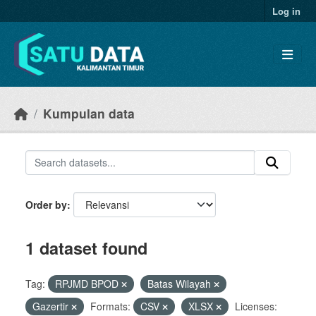
Skip to main content
Log in
Kumpulan data
Order by
1 dataset found
Tag:
RPJMD BPOD
Batas Wilayah
Gazertir
Formats:
CSV
XLSX
Licenses: