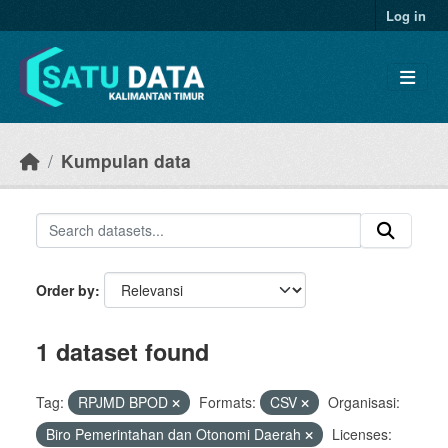
Skip to main content
Log in
Kumpulan data
Order by
1 dataset found
Tag:
RPJMD BPOD
Formats:
CSV
Organisasi:
Biro Pemerintahan dan Otonomi Daerah
Licenses: