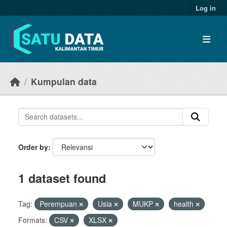
Skip to main content
Log in
Kumpulan data
Order by
1 dataset found
Tag:
Perempuan
Usia
MUKP
health
Formats:
CSV
XLSX