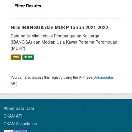
Filter Results
Nilai IBANGGA dan MUKP Tahun 2021-2022
Data berisi nilai Indeks Pembangunan Keluarga
(IBANGGA) dan Median Usia Kawin Pertama Perempuan
(MUKP)
CSV
XLSX
You can also access this registry using the
API
(see
Dokumentasi
API
).
About Satu Data
CKAN API
CKAN Association