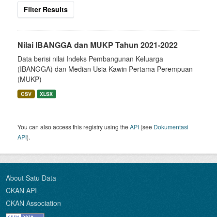
Filter Results
Nilai IBANGGA dan MUKP Tahun 2021-2022
Data berisi nilai Indeks Pembangunan Keluarga
(IBANGGA) dan Median Usia Kawin Pertama Perempuan
(MUKP)
CSV
XLSX
You can also access this registry using the
API
(see
Dokumentasi
API
).
About Satu Data
CKAN API
CKAN Association