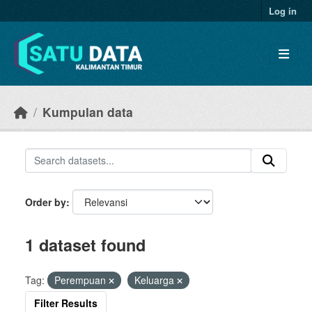
Skip to main content
Log in
Kumpulan data
Order by
1 dataset found
Tag:
Perempuan
Keluarga
Filter Results