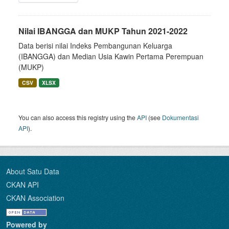
Nilai IBANGGA dan MUKP Tahun 2021-2022
Data berisi nilai Indeks Pembangunan Keluarga
(IBANGGA) dan Median Usia Kawin Pertama Perempuan
(MUKP)
CSV
XLSX
You can also access this registry using the
API
(see
Dokumentasi
API
).
About Satu Data
CKAN API
CKAN Association
Powered by