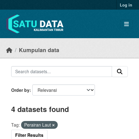
Skip to main content
Log in
Kumpulan data
Order by
4 datasets found
Tag:
Perairan Laut
Filter Results