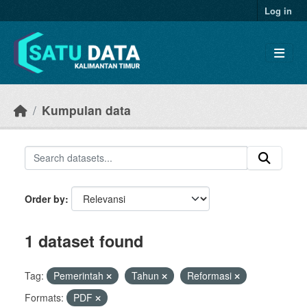
Skip to main content
Log in
Kumpulan data
Order by
1 dataset found
Tag:
Pemerintah
Tahun
Reformasi
Formats:
PDF