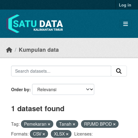
Skip to main content
Log in
Kumpulan data
Order by
1 dataset found
Tag:
Pemekaran
Tanah
RPJMD BPOD
Formats:
CSV
XLSX
Licenses: