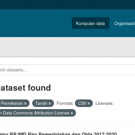
Kumpulan data
Organisasi
dataset found
Pemekaran
Tanah
Formats:
CSV
Licenses:
 Data Commons Attribution License
kator RPJMD Biro Pemerintahan dan Otda 2017-2020