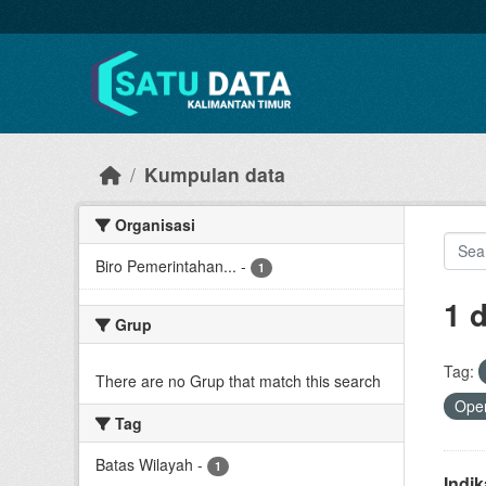
Skip to main content
Kumpulan data
Organisasi
Biro Pemerintahan...
-
1
1 
Grup
Tag:
There are no Grup that match this search
Open
Tag
Batas Wilayah
-
1
Indi