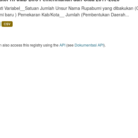
uti Variabel__Satuan Jumlah Unsur Nama Rupabumi yang dibakukan (
mi baru ) Pemekaran Kab/Kota__ Jumlah (Pembentukan Daerah...
CSV
 also access this registry using the
API
(see
Dokumentasi API
).