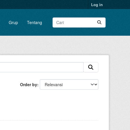
Log in
Grup
Tentang
Order by