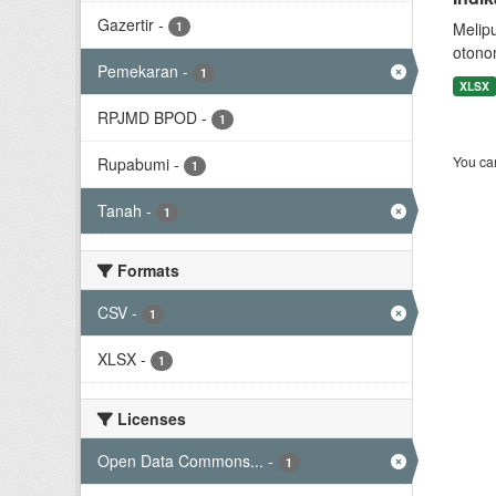
Gazertir
-
1
Melip
otono
Pemekaran
-
1
XLSX
RPJMD BPOD
-
1
You can
Rupabumi
-
1
Tanah
-
1
Formats
CSV
-
1
XLSX
-
1
Licenses
Open Data Commons...
-
1