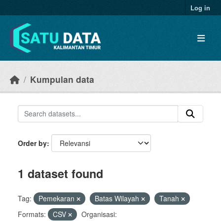
Skip to main content
Log in
Kumpulan data
Order by
1 dataset found
Tag:
Pemekaran
Batas Wilayah
Tanah
Formats:
CSV
Organisasi: