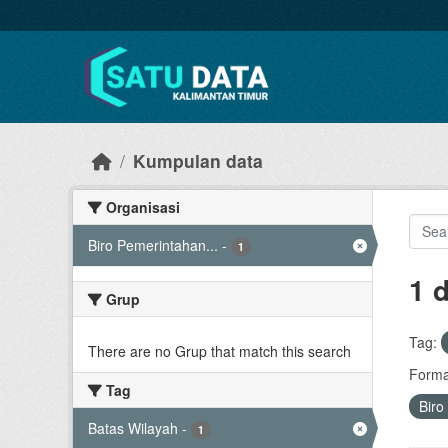
Skip to main content
Kumpulan data
Organisasi
Biro Pemerintahan...
-
1
1 
Grup
Tag:
There are no Grup that match this search
Forma
Tag
Biro
Batas Wilayah
-
1