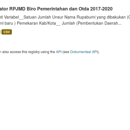
kator RPJMD Biro Pemerintahan dan Otda 2017-2020
uti Variabel__Satuan Jumlah Unsur Nama Rupabumi yang dibakukan (
mi baru ) Pemekaran Kab/Kota__ Jumlah (Pembentukan Daerah...
CSV
 also access this registry using the
API
(see
Dokumentasi API
).