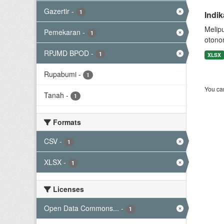
Gazertir
-
1
Indi
Melip
Pemekaran
-
1
otono
RPJMD BPOD
-
1
XLSX
Rupabumi
-
1
You can
Tanah
-
1
Formats
CSV
-
1
XLSX
-
1
Licenses
Open Data Commons...
-
1