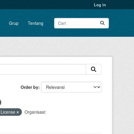
Log in
Grup
Tentang
Order by
 License
Organisasi: