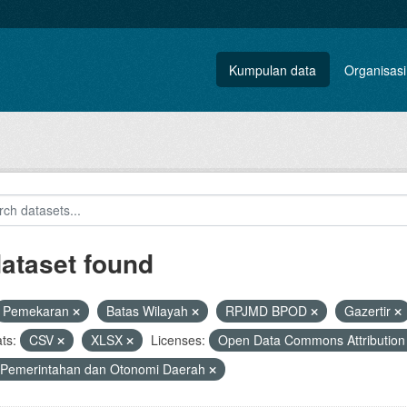
Kumpulan data
Organisasi
dataset found
Pemekaran
Batas Wilayah
RPJMD BPOD
Gazertir
ts:
CSV
XLSX
Licenses:
Open Data Commons Attribution
 Pemerintahan dan Otonomi Daerah