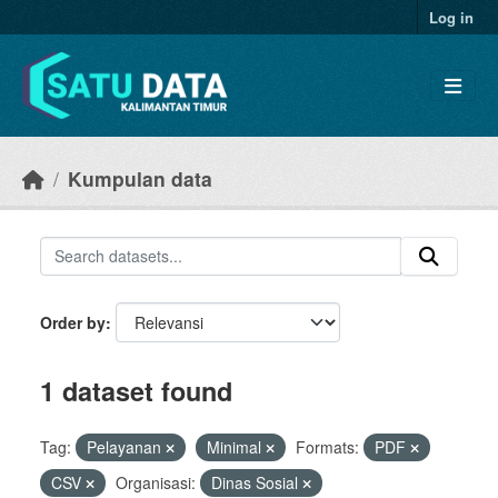
Skip to main content
Log in
Kumpulan data
Order by
1 dataset found
Tag:
Pelayanan
Minimal
Formats:
PDF
CSV
Organisasi:
Dinas Sosial