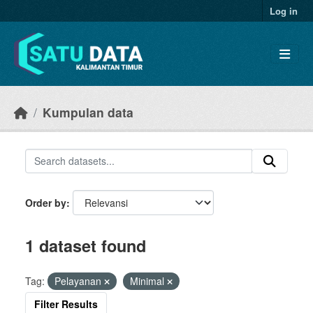
Skip to main content
Log in
Kumpulan data
Order by
1 dataset found
Tag:
Pelayanan
Minimal
Filter Results