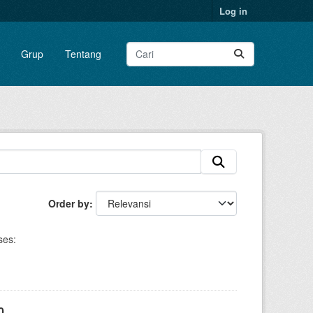
Log in
Grup
Tentang
Order by
ses:
0