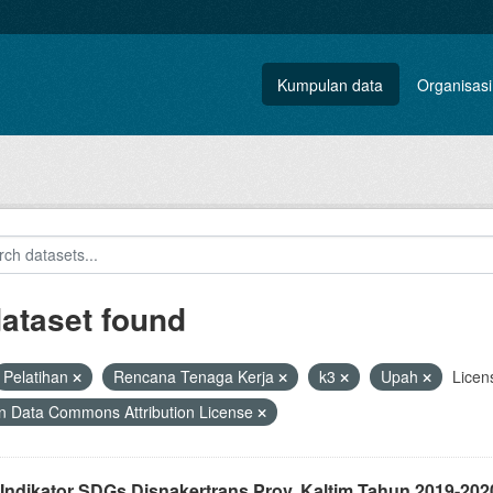
Kumpulan data
Organisasi
dataset found
Pelatihan
Rencana Tenaga Kerja
k3
Upah
Licen
 Data Commons Attribution License
 Indikator SDGs Disnakertrans Prov. Kaltim Tahun 2019-202