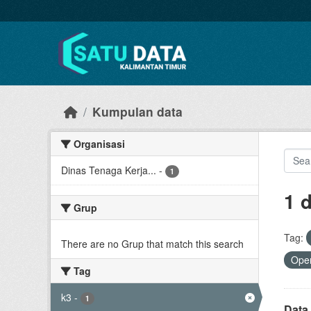
Skip to main content
Kumpulan data
Organisasi
Dinas Tenaga Kerja...
-
1
1 
Grup
Tag:
There are no Grup that match this search
Open
Tag
k3
-
1
Data