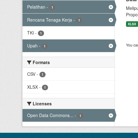
Pelatihan
-
1
Melip
Propor
Rencana Tenaga Kerja
-
1
XLSX
TKI
-
1
You can
Upah
-
1
Formats
CSV
-
1
XLSX
-
1
Licenses
Open Data Commons...
-
1