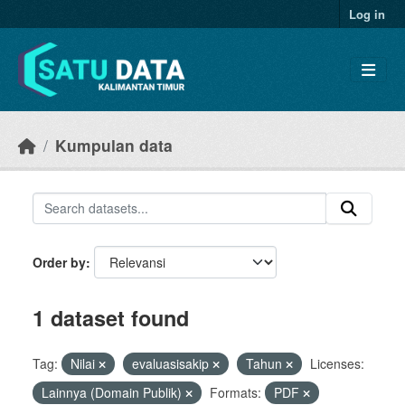
Skip to main content
Log in
Kumpulan data
Order by
1 dataset found
Tag:
Nilai
evaluasisakip
Tahun
Licenses:
Lainnya (Domain Publik)
Formats:
PDF