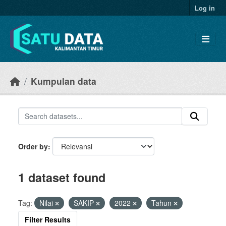
Skip to main content
Log in
Kumpulan data
Order by
1 dataset found
Tag:
Nilai
SAKIP
2022
Tahun
Filter Results