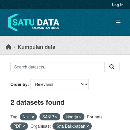
Skip to main content
Log in
Kumpulan data
Order by
2 datasets found
Tag:
Nilai
SAKIP
kinerja
Formats:
PDF
Organisasi:
Kota Balikpapan