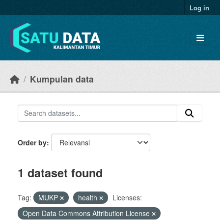
Skip to main content
Log in
Kumpulan data
Order by
1 dataset found
Tag:
MUKP
health
Licenses:
Open Data Commons Attribution License