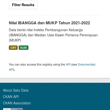
Filter Results
Nilai IBANGGA dan MUKP Tahun 2021-2022
Data berisi nilai Indeks Pembangunan Keluarga
(IBANGGA) dan Median Usia Kawin Pertama Perempuan
(MUKP)
CSV
XLSX
You can also access this registry using the
API
(see
Dokumentasi
API
).
About Satu Data
CKAN API
CKAN Association