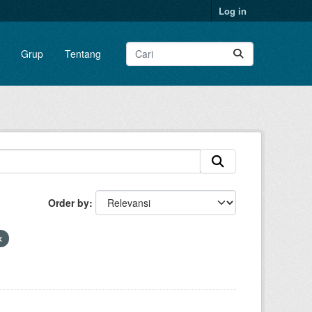
Log in
Grup
Tentang
Order by