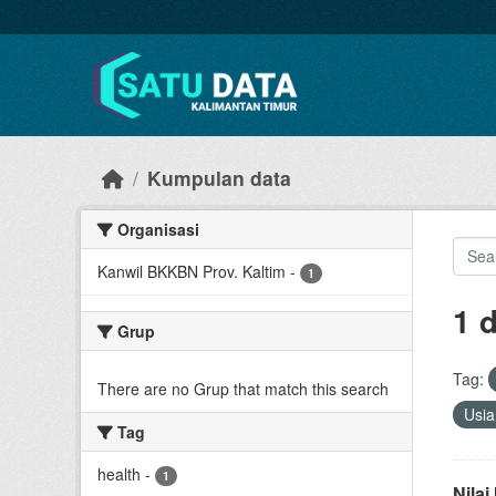
Skip to main content
Kumpulan data
Organisasi
Kanwil BKKBN Prov. Kaltim
-
1
1 
Grup
Tag:
There are no Grup that match this search
Usi
Tag
health
-
1
Nila