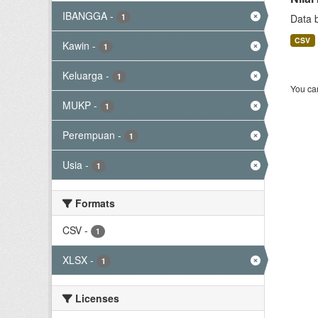
IBANGGA
-
1
Data 
CSV
Kawin
-
1
Keluarga
-
1
You can
MUKP
-
1
Perempuan
-
1
Usia
-
1
Formats
CSV
-
1
XLSX
-
1
Licenses