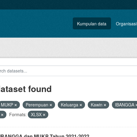
Kumpulan data
Organisasi
dataset found
MUKP
Perempuan
Keluarga
Kawin
IBANGGA
a
Formats:
XLSX
i IBANGGA dan MUKP Tahun 2021-2022