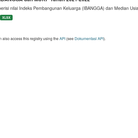
berisi nilai Indeks Pembangunan Keluarga (IBANGGA) dan Median U
XLSX
 also access this registry using the
API
(see
Dokumentasi API
).