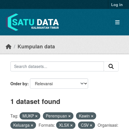
Skip to main content
Log in
Kumpulan data
Order by
1 dataset found
Tag:
MUKP
Perempuan
Kawin
Keluarga
Formats:
XLSX
CSV
Organisasi: