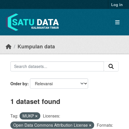
Skip to main content
Log in
Kumpulan data
Order by
1 dataset found
Tag:
MUKP
Licenses:
Open Data Commons Attribution License
Formats: