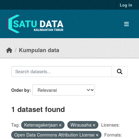
Skip to main content
Log in
Kumpulan data
Order by
1 dataset found
Tag:
Ketenagakerjaan
Wirausaha
Licenses:
Open Data Commons Attribution License
Formats: