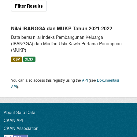
Filter Results
Nilai IBANGGA dan MUKP Tahun 2021-2022
Data berisi nilai Indeks Pembangunan Keluarga
(IBANGGA) dan Median Usia Kawin Pertama Perempuan
(MUKP)
CSV
XLSX
You can also access this registry using the
API
(see
Dokumentasi
API
).
About Satu Data
CKAN API
CKAN Association