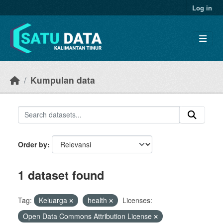
Skip to main content
Log in
Kumpulan data
Order by
1 dataset found
Tag:
Keluarga
health
Licenses:
Open Data Commons Attribution License