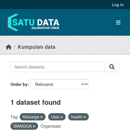
Skip to main content
Log in
Kumpulan data
Order by
1 dataset found
Tag:
Keluarga
Usia
health
IBANGGA
Organisasi: