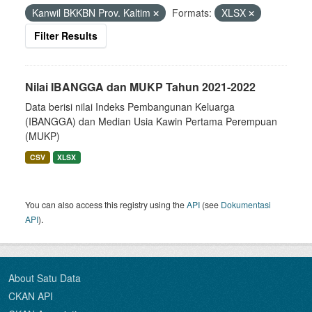
Kanwil BKKBN Prov. Kaltim
Formats:
XLSX
Filter Results
Nilai IBANGGA dan MUKP Tahun 2021-2022
Data berisi nilai Indeks Pembangunan Keluarga
(IBANGGA) dan Median Usia Kawin Pertama Perempuan
(MUKP)
CSV
XLSX
You can also access this registry using the
API
(see
Dokumentasi
API
).
About Satu Data
CKAN API