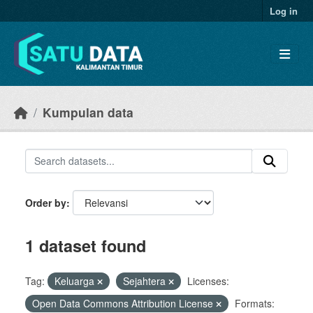
Skip to main content
Log in
Kumpulan data
Order by
1 dataset found
Tag:
Keluarga
Sejahtera
Licenses:
Open Data Commons Attribution License
Formats: